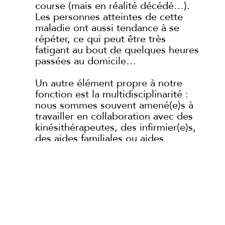
course (mais en réalité décédé…).
Les personnes atteintes de cette
maladie ont aussi tendance à se
répéter, ce qui peut être très
fatigant au bout de quelques heures
passées au domicile…
Un autre élément propre à notre
fonction est la multidisciplinarité :
nous sommes souvent amené(e)s à
travailler en collaboration avec des
kinésithérapeutes, des infirmier(e)s,
des aides familiales ou aides
ménagères sociales (parfois d’autres
services…) C’est à la fois bénéfique
car c’est signe de complémentarité
pour la personne aidée au domicile
mais c’est aussi contraignant car
cela nécessite, en amont, tout une
organisation !