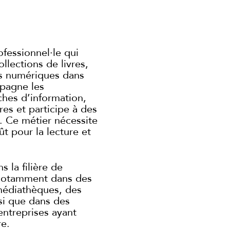
ofessionnel·le qui
ollections de livres,
s numériques dans
mpagne les
ches d’information,
res et participe à des
e. Ce métier nécessite
t pour la lecture et
s la filière de
notamment dans des
médiathèques, des
si que dans des
entreprises ayant
e.