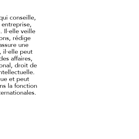
qui conseille,
 entreprise,
Il·elle veille
ions, rédige
 assure une
 il·elle peut
des affaires,
ional, droit de
tellectuelle.
que et peut
ns la fonction
ternationales.