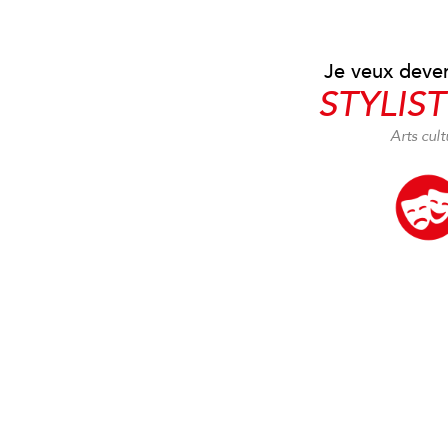
Je veux deven
STYLIST
Arts cult