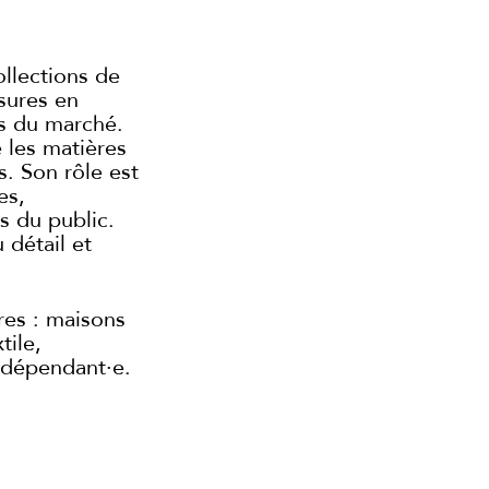
ollections de
sures en
es du marché.
e les matières
s. Son rôle est
es,
s du public.
 détail et
res : maisons
tile,
ndépendant·e.